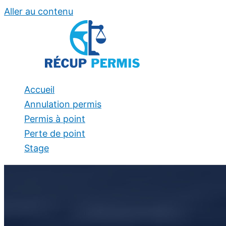
Aller au contenu
Accueil
Annulation permis
Permis à point
Perte de point
Stage